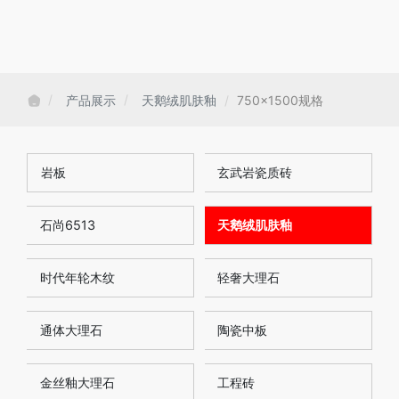
产品展示
天鹅绒肌肤釉
750x1500规格
岩板
玄武岩瓷质砖
石尚6513
天鹅绒肌肤釉
时代年轮木纹
轻奢大理石
通体大理石
陶瓷中板
金丝釉大理石
工程砖