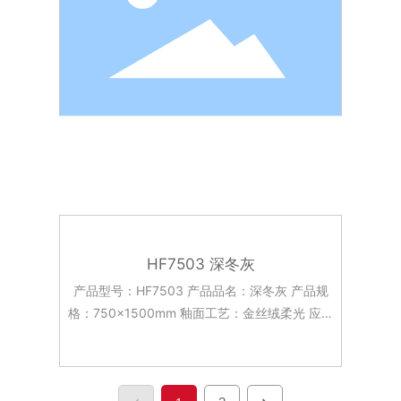
HF7503 深冬灰
产品型号：HF7503 产品品名：深冬灰 产品规
格：750x1500mm 釉面工艺：金丝绒柔光 应用
场景：客餐厅 酒店大堂 台面 背景墙面 厨房台面
等