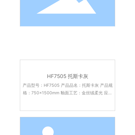
HF7505 托斯卡灰
产品型号：HF7505 产品品名：托斯卡灰 产品规
格：750x1500mm 釉面工艺：金丝绒柔光 应用
场景：客餐厅 酒店大堂 台面 背景墙面 厨房台面
等