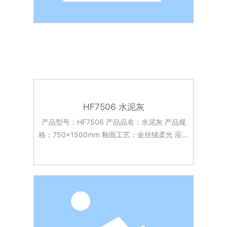
HF7506 水泥灰
产品型号：HF7506 产品品名：水泥灰 产品规
格：750x1500mm 釉面工艺：金丝绒柔光 应用
场景：客餐厅 酒店大堂 台面 背景墙面 厨房台面
等