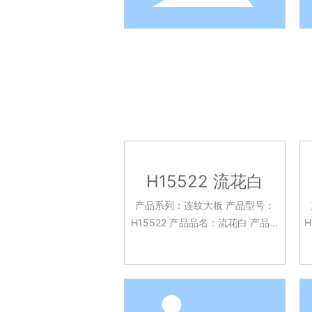
H15522 流花白
产品系列：连纹大板 产品型号：
H15522 产品品名：流花白 产品规
H15
格：750x1500mm 釉面工艺：亮
光面 应用场景：客餐厅 酒店大堂
台面 背景墙面 厨房台面等