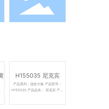
黄
H155035 尼克宾
：
产品系列：连纹大板 产品型号：
H155035 产品品名： 尼克宾 产品
工
规格：750x1500mm 釉面工艺：
店
亮光面 应用场景：客餐厅 酒店大堂
台面 背景墙面 厨房台面等