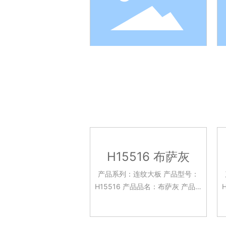
H15516 布萨灰
产品系列：连纹大板 产品型号：
H15516 产品品名：布萨灰 产品规
H1
格：750x1500mm 釉面工艺：亮
光面 应用场景：客餐厅 酒店大堂
台面 背景墙面 厨房台面等