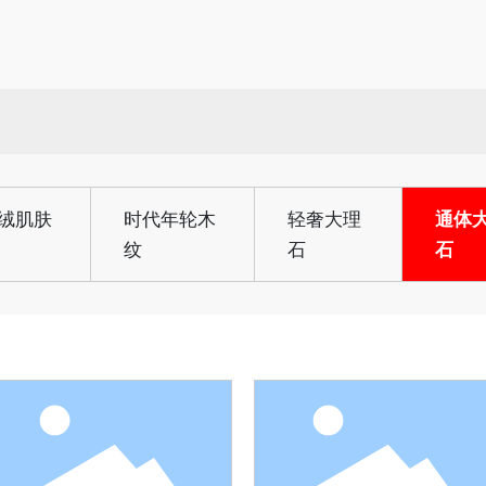
绒肌肤
时代年轮木
轻奢大理
通体
纹
石
石