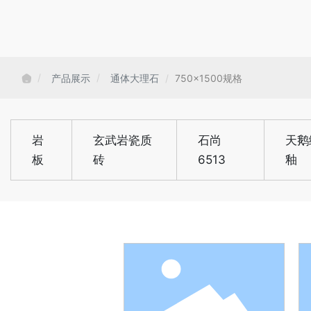
产品展示
通体大理石
750x1500规格
岩
玄武岩瓷质
石尚
天鹅
板
砖
6513
釉