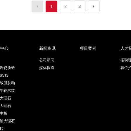
2
3
1
品中心
新闻资讯
项目案例
人才
公司新闻
招聘
岩瓷质砖
媒体报道
职位
6513
绒肌肤釉
年轮木纹
大理石
大理石
中板
釉大理石
砖