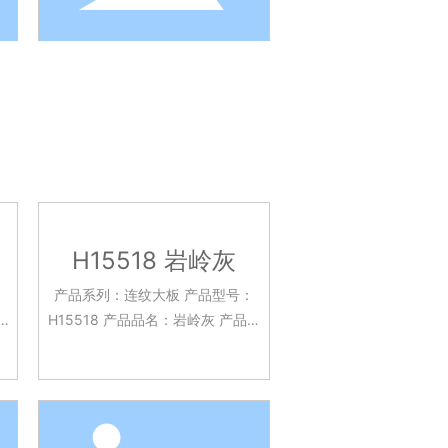
H15518 岩岭灰
：
产品系列：连纹大板 产品型号：
H15518 产品品名：岩岭灰 产品规
：
格：750x1500mm 釉面工艺：亮
堂
光面 应用场景：客餐厅 酒店大堂
台面 背景墙面 厨房台面等