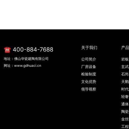
关于我们
产
☎ 400-884-7688
地址：佛山华瓷建陶有限公司
公司简介
岩板
网址：www.gdhuaci.cn
厂房设备
玄武
检验制度
石尚
文化优势
天鹅
领导视察
时代
轻奢
通体
陶瓷
金丝
工程